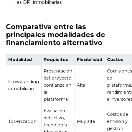
las OPI inmobiliarias.
Comparativa entre las
principales modalidades de
financiamiento alternativo
Modalidad
Requisitos
Flexibilidad
Costos
Presentación
Comisione
del proyecto,
de
Crowdfunding
confianza en
Alta
plataforma
inmobiliario
la
rendimient
plataforma
a inversore
Evaluación
Costos de
del activo,
Tokenización
Muy alta
emisión y
tecnología
gestión
blockchain