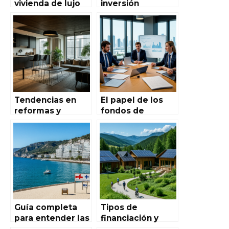
vivienda de lujo
inversión
en las principales
inmobiliaria post-
ciudades
pandemia en
españolas: un
España:
análisis completo
tendencias,
para entender el
oportunidades y
mercado en
recomendacione
evolución
s
Tendencias en
El papel de los
reformas y
fondos de
renovaciones
inversión en la
para aumentar la
financiación del
rentabilidad de
mercado
inmuebles en el
inmobiliario
mercado
español
inmobiliario
español
Guía completa
Tipos de
para entender las
financiación y
tendencias del
hipotecas