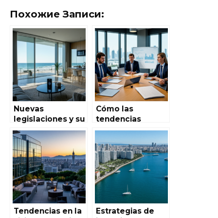
Похожие Записи:
Nuevas
Cómo las
legislaciones y su
tendencias
impacto en las
globales de
inversiones
urbanización
inmobiliarias en
afectan el
España
mercado
inmobiliario en
España
Tendencias en la
Estrategias de