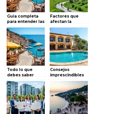
Guía completa
Factores que
para entender las
afectan la
regulaciones de
demanda de
alquiler turístico
alquiler en
en las
distintas áreas de
comunidades
España
autónomas de
España
Todo lo que
Consejos
debes saber
imprescindibles
sobre el mercado
para preparar tu
de alquiler en
propiedad para
viviendas de
alquiler
temporada en
vacacional en
España
España