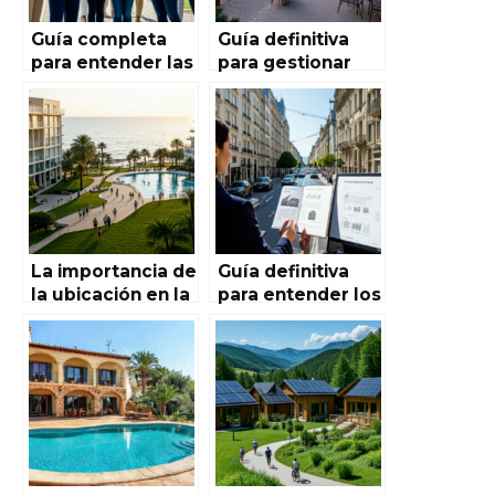
Guía completa
Guía definitiva
para entender las
para gestionar
tasas e
conflictos en
impuestos
contratos de
asociados a la
alquiler en
compra y alquiler
España: consejos
en España
y estrategias
efectivas
La importancia de
Guía definitiva
la ubicación en la
para entender los
rentabilidad de
costes asociados
los inmuebles en
a la compra o
el mercado
alquiler en el
inmobiliario
mercado
español
inmobiliario
español