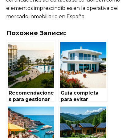
elementos imprescindibles en la operativa del
mercado inmobiliario en España.
Похожие Записи:
Recomendacione
Guía completa
s para gestionar
para evitar
contratos de
fraudes y estafas
alquiler en
en la compra y
España de forma
alquiler de
legal y segura
inmuebles en
España