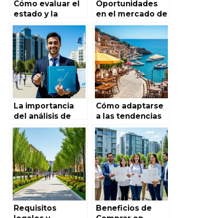
Cómo evaluar el
Oportunidades
estado y la
en el mercado de
antigüedad de
alquiler a corto
una propiedad
plazo en España:
antes de
Análisis completo
comprarla en el
mercado
inmobiliario
español
La importancia
Cómo adaptarse
del análisis de
a las tendencias
mercado para
ecológicas y
identificar
sostenibles en las
buenas
viviendas
oportunidades de
españolas
inversión en el
mercado
inmobiliario
español
Requisitos
Beneficios de